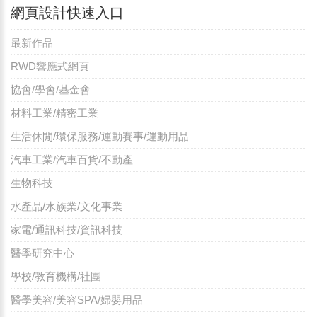
網頁設計快速入口
最新作品
RWD響應式網頁
協會/學會/基金會
材料工業/精密工業
生活休閒/環保服務/運動賽事/運動用品
汽車工業/汽車百貨/不動產
生物科技
水產品/水族業/文化事業
家電/通訊科技/資訊科技
醫學研究中心
學校/教育機構/社團
醫學美容/美容SPA/婦嬰用品