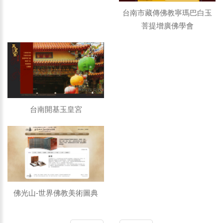
台南市藏傳佛教寧瑪巴白玉
菩提增廣佛學會
台南開基玉皇宮
佛光山-世界佛教美術圖典