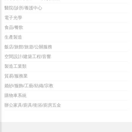
醫院/診所/養護中心
電子光學
食品/餐飲
生產製造
飯店/旅館/旅遊/公關服務
空間設計/建築工程/音響
製造工業類
貿易/服務業
婚紗/服飾/工藝/紡織/宗教
購物車系統
辦公家具/廚具/衛浴/廚房五金