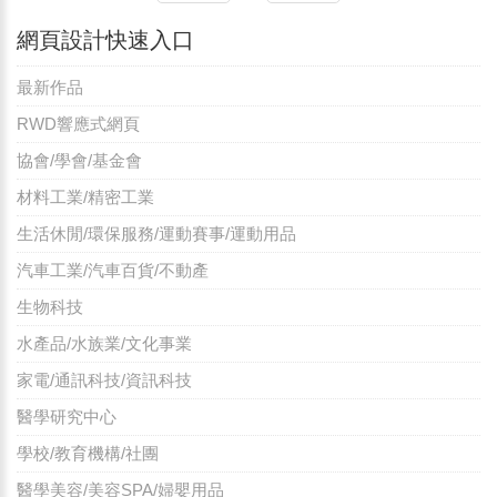
網頁設計快速入口
最新作品
RWD響應式網頁
協會/學會/基金會
材料工業/精密工業
生活休閒/環保服務/運動賽事/運動用品
汽車工業/汽車百貨/不動產
生物科技
水產品/水族業/文化事業
家電/通訊科技/資訊科技
醫學研究中心
學校/教育機構/社團
醫學美容/美容SPA/婦嬰用品